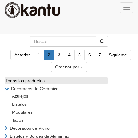
Activa
naveg
Anterior
1
2
3
4
5
6
7
Siguiente
Ordenar por
Todos los productos
Decorados de Cerámica
Azulejos
Listelos
Modulares
Tacos
Decorados de Vidrio
Listelos y Bordes de Aluminnio