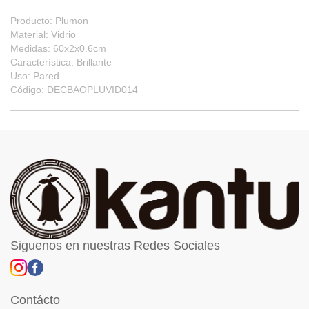
Producto: Plumon
Material: Vidrio
Medidas: 60x2x0.6cm
Característica: Brillante
Uso: Pared
Código: DECBAOPLUVID014
Siguenos en nuestras Redes Sociales
Contácto