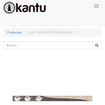
Activa
naveg
Productos
LIST. KANTU COPAS 45x3CM