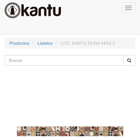
Activa
naveg
Productos
Listelos
LIST. KANTU DUNA 44X4.2