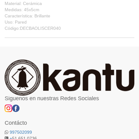
Material: Cerámica
Medidas: 45x5cm
Característica: Brillante
Uso: Pared
Código:DECBAOLISCER040
Siguenos en nuestras Redes Sociales
Contácto
997502099
+
51 651 0736