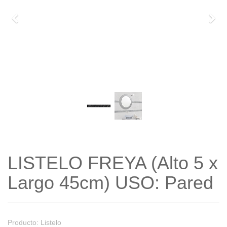
Previo
Sigu
LISTELO FREYA (Alto 5 x
Largo 45cm) USO: Pared
Producto: Listelo