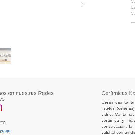
Ca
Siguiente
U
C
os en nuestras Redes
Cerámicas K
es
Cerámicas Kantu 
listelos (cenefa
vidrio. Contamos
cerámica y más
cto
construcción, lo
02099
calidad con un di