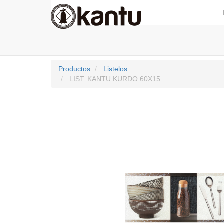
Productos
Listelos
LIST. KANTU KURDO 60X15