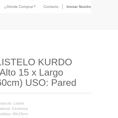
¿Dónde Comprar?
Contacto
Iniciar Sesión
LISTELO KURDO
(Alto 15 x Largo
60cm) USO: Pared
oducto: Listelo
terial: Cerámica
edidas: 60x15cm