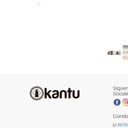
Previo
Siguen
Social
Contá
9975