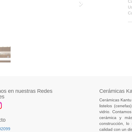
Ca
Siguiente
U
C
os en nuestras Redes
Cerámicas K
es
Cerámicas Kantu 
listelos (cenefa
vidrio. Contamos
cerámica y más
cto
construcción, lo
02099
calidad con un di