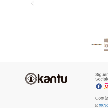
Previo
Siguen
Social
Contá
9975