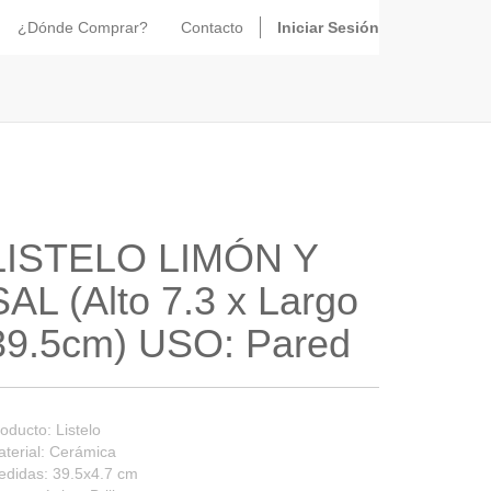
¿Dónde Comprar?
Contacto
Iniciar Sesión
LISTELO LIMÓN Y
SAL (Alto 7.3 x Largo
39.5cm) USO: Pared
oducto: Listelo
terial: Cerámica
didas: 39.5x4.7 cm