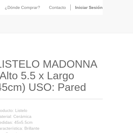
¿Dónde Comprar?
Contacto
Iniciar Sesión
LISTELO MADONNA
(Alto 5.5 x Largo
45cm) USO: Pared
oducto: Listelo
terial: Cerámica
edidas: 45x5.5cm
racterística: Brillante