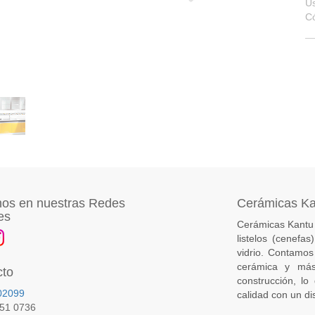
U
C
os en nuestras Redes
Cerámicas K
es
Cerámicas Kantu 
listelos (cenefa
vidrio. Contamos
cerámica y más
cto
construcción, lo
02099
calidad con un di
651 0736