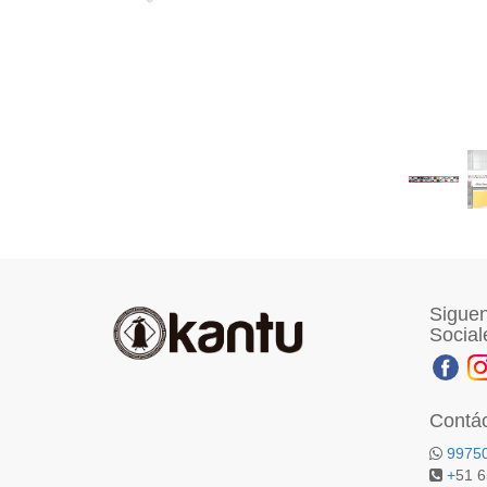
Siguen
Social
Contá
9975
+
51 