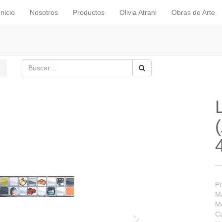
Inicio
Nosotros
Productos
Olivia Atrani
Obras de Arte
Pr
Ma
M
Ca
Siguiente