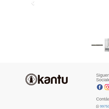
Previo
Siguen
Social
Contá
9975