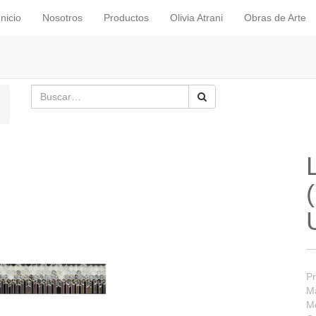
Inicio
Nosotros
Productos
Olivia Atrani
Obras de Arte
Pr
Ma
M