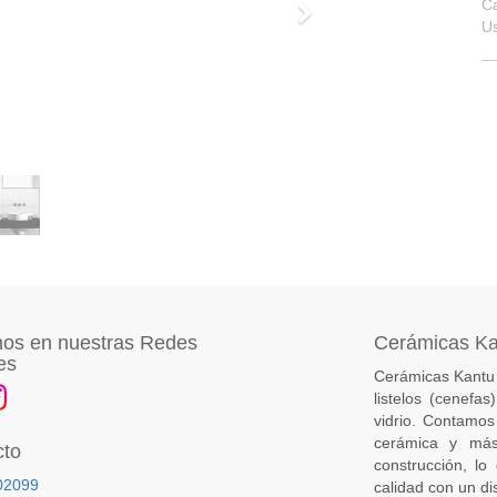
Ca
Siguiente
U
os en nuestras Redes
Cerámicas K
es
Cerámicas Kantu 
listelos (cenefa
vidrio. Contamos
cerámica y más
cto
construcción, lo
02099
calidad con un di