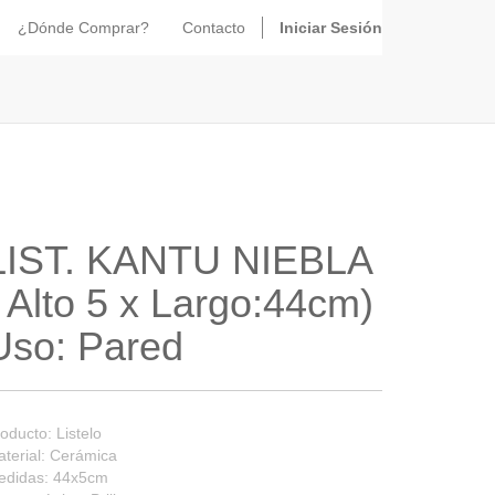
¿Dónde Comprar?
Contacto
Iniciar Sesión
LIST. KANTU NIEBLA
( Alto 5 x Largo:44cm)
Uso: Pared
oducto: Listelo
terial: Cerámica
edidas: 44x5cm