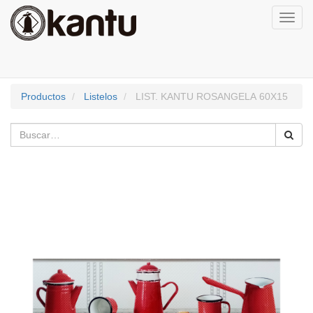
Activa
naveg
Productos
Listelos
LIST. KANTU ROSANGELA 60X15