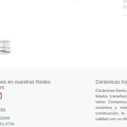
U
C
os en nuestras Redes
Cerámicas K
es
Cerámicas Kantu 
listelos (cenefa
vidrio. Contamos
cerámica y más
cto
construcción, lo
02099
calidad con un di
651 0736