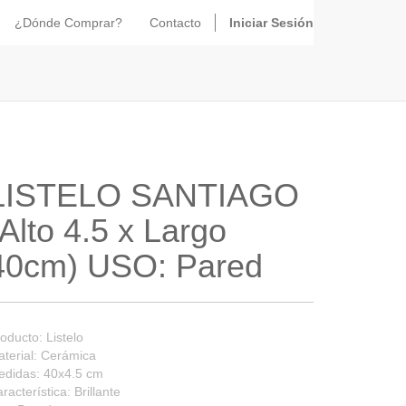
¿Dónde Comprar?
Contacto
Iniciar Sesión
LISTELO SANTIAGO
(Alto 4.5 x Largo
40cm) USO: Pared
oducto: Listelo
terial: Cerámica
edidas: 40x4.5 cm
racterística: Brillante