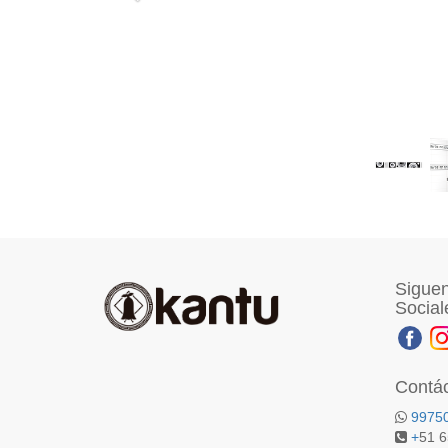
Siguen
Social
Contá
9975
+
51 