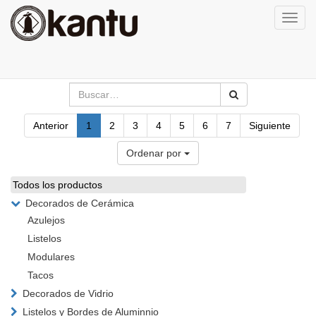
Activa
naveg
Anterior
1
2
3
4
5
6
7
Siguiente
Ordenar por
Todos los productos
Decorados de Cerámica
Azulejos
Listelos
Modulares
Tacos
Decorados de Vidrio
Listelos y Bordes de Aluminnio