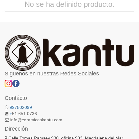
No se ha definido producto.
Siguenos en nuestras Redes Sociales
Contácto
997502099
+
51 651 0736
info@ceramicaskantu.com
Dirección
Calle Tomas Ramsey 930, oficina 903, Magdalena del Mar,