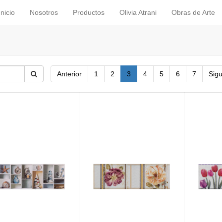
Inicio
Nosotros
Productos
Olivia Atrani
Obras de Arte
Anterior
1
2
3
4
5
6
7
Sigu