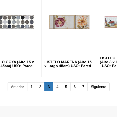
LISTE
LO GOYA (Alto 15 x
LISTELO MARENA (Alto 15
(Alto 8
 45cm) USO: Pared
x Largo 45cm) USO: Pared
USO: Pa
Anterior
1
2
3
4
5
6
7
Siguiente