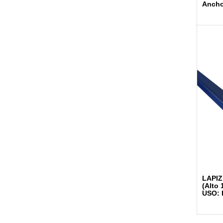
Ancho
LAPIZ
(Alto
USO: 