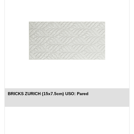
BRICKS ZURICH (15x7.5cm) USO: Pared